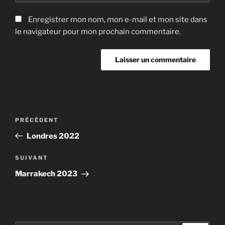
Enregistrer mon nom, mon e-mail et mon site dans
le navigateur pour mon prochain commentaire.
Navigation
Article
PRÉCÉDENT
de
précédent
Londres 2022
l’article
Article
SUIVANT
suivant
Marrakech 2023