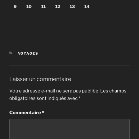
9
10
11
12
13
14
CATÉGORIES
VOYAGES
Laisser un commentaire
Votre adresse e-mail ne sera pas publiée.
Les champs
obligatoires sont indiqués avec
*
Commentaire
*