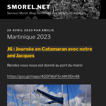
Aller
SMOREL.NET
au
Serveur Morel, Blog familial de nos projets et voyages…
contenu
principal
PUBLIÉ
20 AVRIL 2023
PAR
EMILIE
LE
Martinique 2023
J6 : Journée en Catamaran avec notre
ami Jacques
Rendez vous nous est donné au port du marin
https://goo.gl/maps/4G5FMzFSrJ4K9Dn48