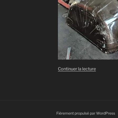
de
Continuer la lecture
« [Projet
OUPS]
Découpe
du
van
et
installation
Fièrement propulsé par WordPress