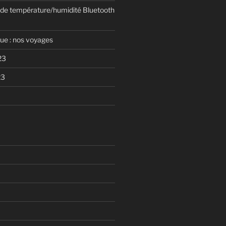
de température/humidité Bluetooth
que : nos voyages
23
23