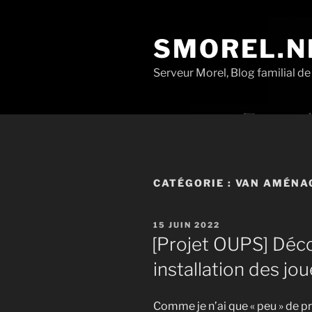
Aller
au
SMOREL.N
contenu
principal
Serveur Morel, Blog familial d
CATÉGORIE :
VAN AMÉNA
PUBLIÉ
15 JUIN 2022
LE
[Projet OUPS] Déc
installation des jo
Comme je n’ai que « peu » de p