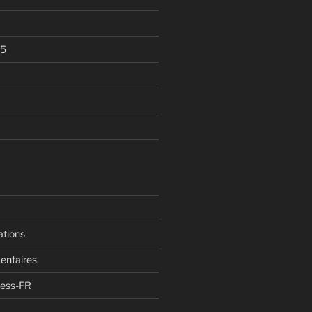
05
ations
entaires
ress-FR