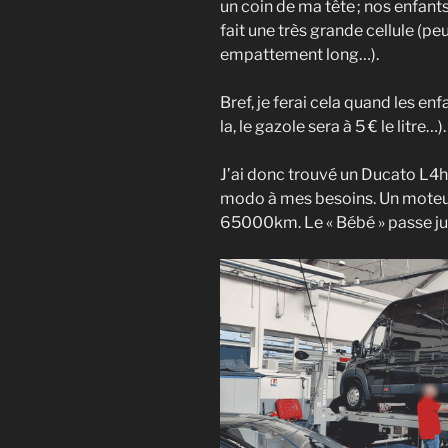
un coin de ma tête ; nos enfant
fait une très grande cellule (pe
empattement long…).
Bref, je ferai cela quand les enf
la, le gazole sera à 5 € le litre…).
J’ai donc trouvé un Ducato L4
modo à mes besoins. Un moteur
65000km. Le « Bébé » passe ju