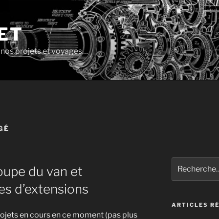
ET
e nos projets et voyages…
GÉ
Recherche
oupe du van et
pour
:
ues d’extensions
ARTICLES R
rojets en cours en ce moment (pas plus