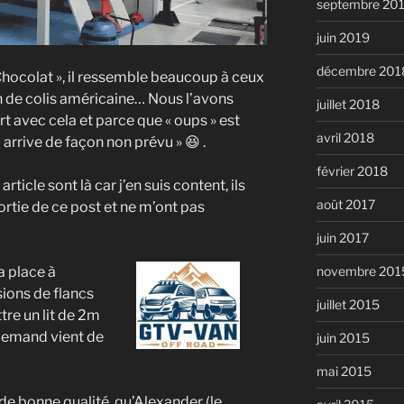
septembre 20
juin 2019
décembre 201
Chocolat », il ressemble beaucoup à ceux
on de colis américaine… Nous l’avons
juillet 2018
t avec cela et parce que « oups » est
avril 2018
 arrive de façon non prévu » 😆 .
février 2018
rticle sont là car j’en suis content, ils
août 2017
ortie de ce post et ne m’ont pas
juin 2017
a place à
novembre 201
nsions de flancs
juillet 2015
tre un lit de 2m
allemand vient de
juin 2015
mai 2015
it de bonne qualité, qu’Alexander (le