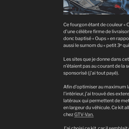
Ce fourgon étant de couleur « 
d’une célèbre firme de livrais
donc baptisé « Oups » en rappor
aussi le surnom du « petit 3ᵉ qui
Les sites que je donne dans cet a
n’étaient pas au courant de la s
sponsorisé (j’ai tout payé).
Afin d’optimiser au maximum l
l’intérieur, j’ai trouvé des exte
latéraux qui permettent de met
en largeur du véhicule. Ce kit 
chez
GTV-Van.
J’ai choisi ce kit, car il sembla