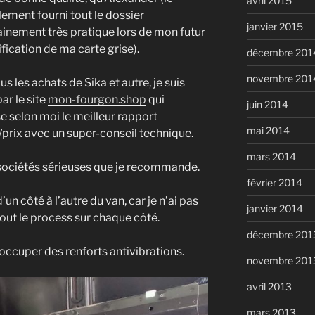
avril 2015
alement fourni tout le dossier
janvier 2015
ainement très pratique lors de mon futur
fication de ma carte grise).
décembre 201
novembre 201
us les achats de Sika et autre, je suis
ar le site
mon-fourgon.shop
qui
juin 2014
 selon moi le meilleur rapport
mai 2014
/prix avec un super-conseil technique.
mars 2014
 sociétés sérieuses que je recommande.
février 2014
n côté à l’autre du van, car je n’ai pas
janvier 2014
out le process sur chaque côté.
décembre 201
cuper des renforts antivibrations.
novembre 201
avril 2013
mars 2013