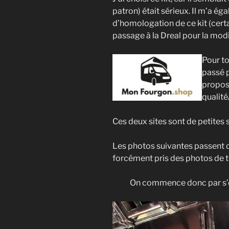
patron) était sérieux. Il m’a ég
d’homologation de ce kit (cert
passage à la Dreal pour la modi
Pour to
passé p
propose
qualité
Ces deux sites sont de petites
Les photos suivantes passent d’u
forcément pris des photos de t
On commence donc par s’oc