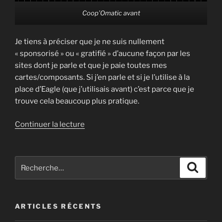
Coop’Omatic avant
Je tiens à préciser que je ne suis nullement
« sponsorisé » ou « gratifié » d’aucune façon par les
sites dont je parle et que je paie toutes mes
cartes/composants. Si j’en parle et si je l’utilise à la
place d’Eagle (que j’utilisais avant) c’est parce que je
trouve cela beaucoup plus pratique.
de
Continuer la lecture
« Vidéo
Tuto
« Initiation
Recherche
Recher
à
pour
la
:
conception
ARTICLES RÉCENTS
et
la