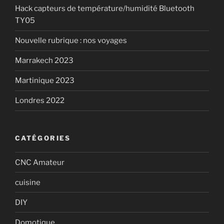
Hack capteurs de température/humidité Bluetooth
fabrication
TY05
de
PCB » »
Nouvelle rubrique : nos voyages
Marrakech 2023
Martinique 2023
Londres 2022
CATÉGORIES
CNC Amateur
cuisine
DIY
Domotique