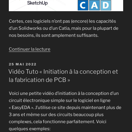
Certes, ces logiciels n’ont pas (encore) les capacités
d’un Solidworks ou d’un Catia, mais pour la plupart de
nos besoins, ils sont amplement suffisants.
de
Continuer la lecture
« Vidéo
Tuto
PUBLIÉ
25 MAI 2022
LE
“Initiation
Vidéo Tuto « Initiation à la conception et
au
la fabrication de PCB »
Modeleur
3D
Voici une petite vidéo d’initiation à la conception d’un
en
circuit électronique simple sur le logiciel en ligne
ligne
« EasyEDA ». J’utilise ce site depuis maintenant plus de
Onshape” »
3 ans et même sur des circuits beaucoup plus
complexes, cela fonctionne parfaitement. Voici
quelques exemples: