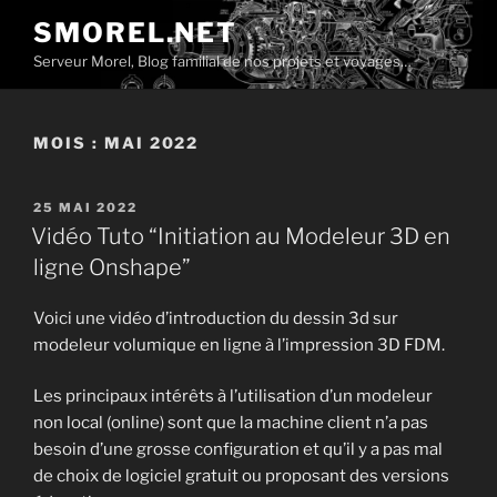
Aller
SMOREL.NET
au
Serveur Morel, Blog familial de nos projets et voyages…
contenu
principal
MOIS :
MAI 2022
PUBLIÉ
25 MAI 2022
LE
Vidéo Tuto “Initiation au Modeleur 3D en
ligne Onshape”
Voici une vidéo d’introduction du dessin 3d sur
modeleur volumique en ligne à l’impression 3D FDM.
Les principaux intérêts à l’utilisation d’un modeleur
non local (online) sont que la machine client n’a pas
besoin d’une grosse configuration et qu’il y a pas mal
de choix de logiciel gratuit ou proposant des versions