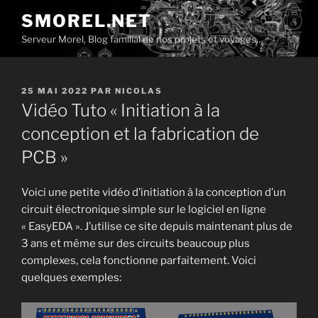
Aller
SMOREL.NET
au
Serveur Morel, Blog familial de nos projets et voyages…
contenu
principal
PUBLIÉ
25 MAI 2022
PAR
NICOLAS
LE
Vidéo Tuto « Initiation à la
conception et la fabrication de
PCB »
Voici une petite vidéo d’initiation à la conception d’un
circuit électronique simple sur le logiciel en ligne
« EasyEDA ». J’utilise ce site depuis maintenant plus de
3 ans et même sur des circuits beaucoup plus
complexes, cela fonctionne parfaitement. Voici
quelques exemples: