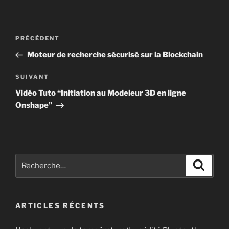
Navigation
Article
PRÉCÉDENT
de
précédent
Moteur de recherche sécurisé sur la Blockchain
l’article
Article
SUIVANT
suivant
Vidéo Tuto “Initiation au Modeleur 3D en ligne
Onshape”
Recherche
Recher
pour
:
ARTICLES RÉCENTS