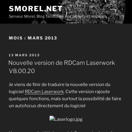
Aller
SMOREL.NET
au
Serveur Morel, Blog familial de nos projets et voyages…
contenu
principal
MOIS :
MARS 2013
PUBLIÉ
13 MARS 2013
LE
Nouvelle version de RDCam Laserwork
V8.00.20
Je viens de finir de traduire la nouvelle version du
logiciel
RDCam Laserwork
. Cette version rajoute
quelques fonctions, mais surtout la possibilité de faire
un autofocus directement du logiciel