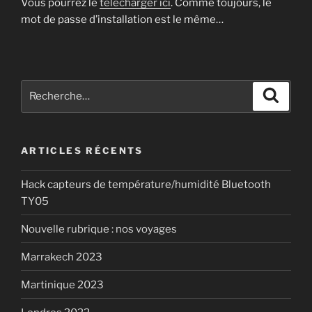
Vous pourrez le
télécharger ici
. Comme toujours, le
mot de passe d’installation est le même…
Recherche
Recher
pour
:
ARTICLES RÉCENTS
Hack capteurs de température/humidité Bluetooth
TY05
Nouvelle rubrique : nos voyages
Marrakech 2023
Martinique 2023