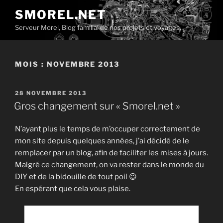
Aller
SMOREL.NET
au
Serveur Morel, Blog familial de nos projets et voyages…
contenu
principal
MOIS :
NOVEMBRE 2013
PUBLIÉ
28 NOVEMBRE 2013
LE
Gros changement sur « Smorel.net »
N’ayant plus le temps de m’occuper correctement de
mon site depuis quelques années, j’ai décidé de le
remplacer par un blog, afin de faciliter les mises à jours.
Malgré ce changement, on va rester dans le monde du
DIY et de la bidouille de tout poil 😉
En espérant que cela vous plaise.