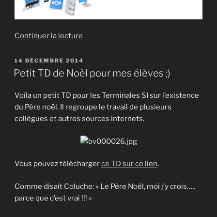
de
Continuer la lecture
« Moteur
de
PUBLIÉ
14 DÉCEMBRE 2014
LE
recherche
Petit TD de Noël pour mes élèves ;)
sécurisé
sur
Voila un petit TD pour les Terminales SI sur l’existence
la
du Père noël. Il regroupe le travail de plusieurs
Blockchain »
collègues et autres sources internets.
Vous pouvez télécharger
ce TD sur ce lien
.
Comme disait Coluche: « Le Père Noël, moi j’y crois…..
parce que c’est vrai !!! »