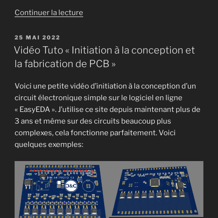
de
Continuer la lecture
« Vidéo
Tuto
PUBLIÉ
25 MAI 2022
LE
“Initiation
Vidéo Tuto « Initiation à la conception et
au
la fabrication de PCB »
Modeleur
3D
Voici une petite vidéo d’initiation à la conception d’un
en
circuit électronique simple sur le logiciel en ligne
ligne
« EasyEDA ». J’utilise ce site depuis maintenant plus de
Onshape” »
3 ans et même sur des circuits beaucoup plus
complexes, cela fonctionne parfaitement. Voici
quelques exemples: