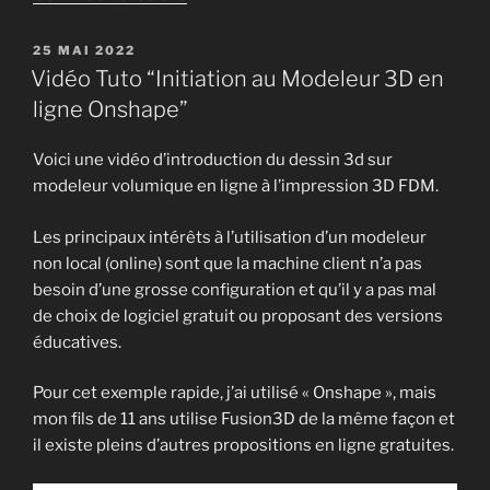
« Hack
capteurs
PUBLIÉ
25 MAI 2022
LE
de
Vidéo Tuto “Initiation au Modeleur 3D en
température/humidité
ligne Onshape”
Bluetooth
TY05 »
Voici une vidéo d’introduction du dessin 3d sur
modeleur volumique en ligne à l’impression 3D FDM.
Les principaux intérêts à l’utilisation d’un modeleur
non local (online) sont que la machine client n’a pas
besoin d’une grosse configuration et qu’il y a pas mal
de choix de logiciel gratuit ou proposant des versions
éducatives.
Pour cet exemple rapide, j’ai utilisé « Onshape », mais
mon fils de 11 ans utilise Fusion3D de la même façon et
il existe pleins d’autres propositions en ligne gratuites.