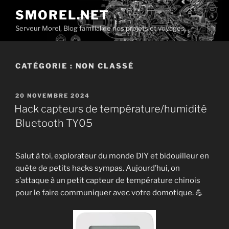
Aller
SMOREL.NET
au
Serveur Morel, Blog familial de nos projets et voyages…
contenu
principal
CATÉGORIE :
NON CLASSÉ
PUBLIÉ
20 NOVEMBRE 2024
LE
Hack capteurs de température/humidité
Bluetooth TY05
Salut à toi, explorateur du monde DIY et bidouilleur en
quête de petits hacks sympas. Aujourd’hui, on
s’attaque à un petit capteur de température chinois
pour le faire communiquer avec votre domotique. 💪