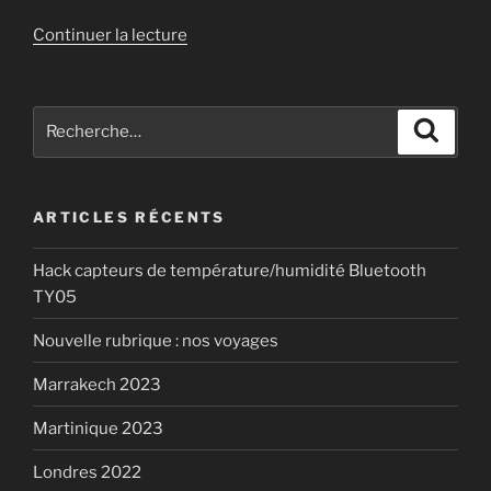
de
Continuer la lecture
« Achat
d’un
nouveau
Recherche
Recher
jouet
pour
! »
:
ARTICLES RÉCENTS
Hack capteurs de température/humidité Bluetooth
TY05
Nouvelle rubrique : nos voyages
Marrakech 2023
Martinique 2023
Londres 2022