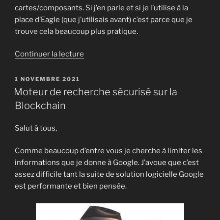
cartes/composants. Si j’en parle et si je l’utilise à la
place d’Eagle (que j’utilisais avant) c’est parce que je
trouve cela beaucoup plus pratique.
de
Continuer la lecture
« Vidéo
Tuto
PUBLIÉ
1 NOVEMBRE 2021
LE
« Initiation
Moteur de recherche sécurisé sur la
à
Blockchain
la
conception
Salut à tous,
et
la
Comme beaucoup d’entre vous je cherche à limiter les
fabrication
informations que je donne à Google. J’avoue que c’est
de
assez difficile tant la suite de solution logicielle Google
PCB » »
est performante et bien pensée.