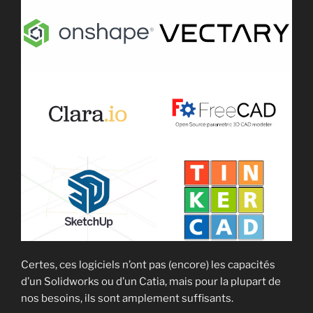
Certes, ces logiciels n’ont pas (encore) les capacités
d’un Solidworks ou d’un Catia, mais pour la plupart de
nos besoins, ils sont amplement suffisants.