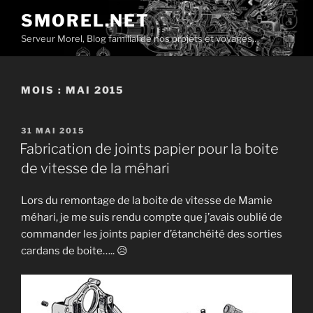
Aller
SMOREL.NET
au
Serveur Morel, Blog familial de nos projets et voyages…
contenu
principal
MOIS :
MAI 2015
PUBLIÉ
31 MAI 2015
LE
Fabrication de joints papier pour la boite
de vitesse de la méhari
Lors du remontage de la boite de vitesse de Mamie
méhari, je me suis rendu compte que j’avais oublié de
commander les joints papier d’étanchéité des sorties
cardans de boite….. 😥