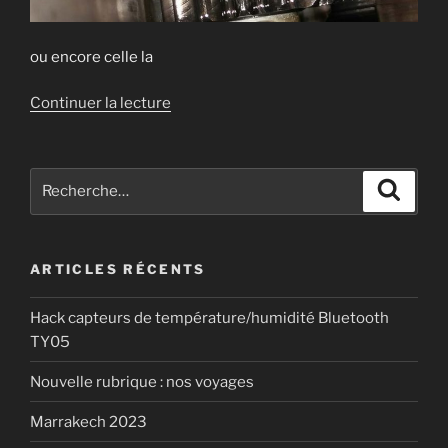
ou encore celle la
de
Continuer la lecture
« Refaire
une
synchro
Recherche
Recher
sur
pour
une
:
boite
ARTICLES RÉCENTS
de
méhari
Hack capteurs de température/humidité Bluetooth
(2cv,
TY05
dyane,
etc…) »
Nouvelle rubrique : nos voyages
Marrakech 2023