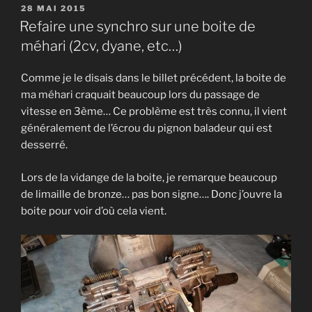
de
PUBLIÉ
28 MAI 2015
LE
joints
Refaire une synchro sur une boite de
papier
méhari (2cv, dyane, etc…)
pour
la
Comme je le disais dans le billet précédent, la boite de
boite
ma méhari craquait beaucoup lors du passage de
de
vitesse en 3ème… Ce problème est très connu, il vient
vitesse
généralement de l’écrou du pignon baladeur qui est
de
desserré.
la
méhari »
Lors de la vidange de la boite, je remarque beaucoup
de limaille de bronze… pas bon signe…. Donc j’ouvre la
boite pour voir d’où cela vient.