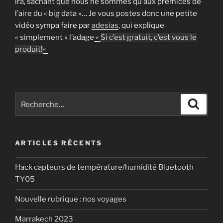
ira, sachant que nous ne sommes qu’aux prémices de
l’aire du « big data »… Je vous postes donc une petite
vidéo sympa faire par
adesias
, qui explique
« simplement » l’adage
«
Si c’est gratuit, c’est vous le
produit!
«
Recherche
Recher
pour
:
ARTICLES RÉCENTS
Hack capteurs de température/humidité Bluetooth
TY05
Nouvelle rubrique : nos voyages
Marrakech 2023