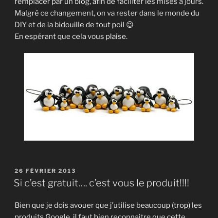
remplacer par un blog, afin de faciliter les mises à jours.
Malgré ce changement, on va rester dans le monde du
DIY et de la bidouille de tout poil 😉
En espérant que cela vous plaise.
PUBLIÉ
26 FÉVRIER 2013
LE
Si c’est gratuit…. c’est vous le produit!!!!
Bien que je dois avouer que j’utilise beaucoup (trop) les
produits Google, il faut bien reconnaitre que cette