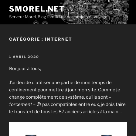
Aller
SMOREL.NET
au
Serveur Morel, Blog familial de nos projets et voyages…
contenu
principal
CATÉGORIE :
INTERNET
PUBLIÉ
1 AVRIL 2020
LE
Bonjour à tous,
J’ai décidé d’utiliser une partie de mon temps de
confinement pour mettre à jour mon site. Comme je
change complétement de système, qu’ils sont –
forcement
– 😡 pas compatibles entre eux, je dois faire
le transfert de tous les 87 anciens articles à la main…