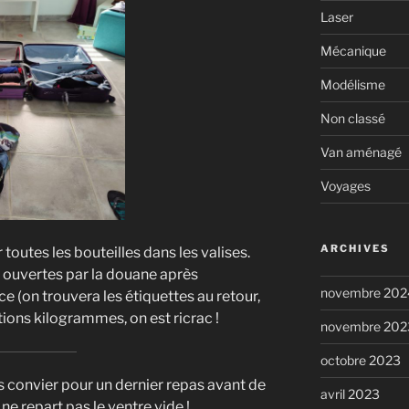
Laser
Mécanique
Modélisme
Non classé
Van aménagé
Voyages
ARCHIVES
r toutes les bouteilles dans les valises.
nt ouvertes par la douane après
novembre 202
e (on trouvera les étiquettes au retour,
stions kilogrammes, on est ricrac !
novembre 202
octobre 2023
us convier pour un dernier repas avant de
avril 2023
e repart pas le ventre vide !