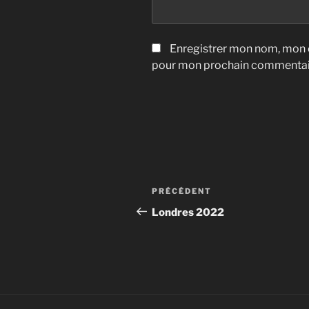
Enregistrer mon nom, mon e
pour mon prochain commentai
Navigation
Article
PRÉCÉDENT
de
précédent
Londres 2022
l’article