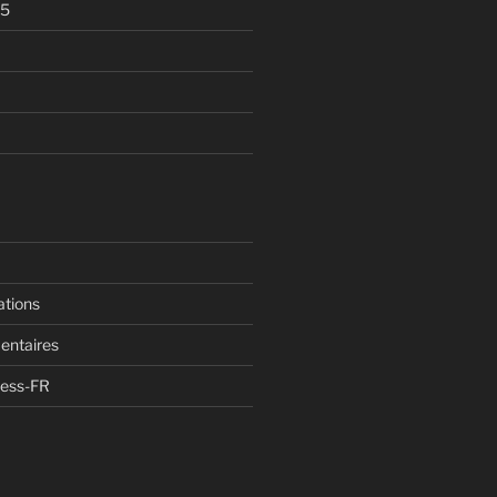
05
ations
entaires
ress-FR