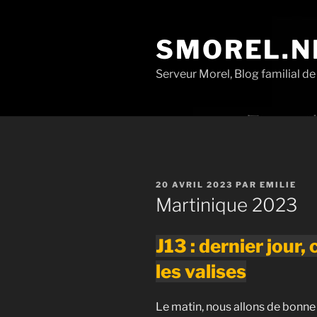
Aller
au
SMOREL.N
contenu
principal
Serveur Morel, Blog familial d
PUBLIÉ
20 AVRIL 2023
PAR
EMILIE
LE
Martinique 2023
J13 : dernier jour, 
les valises
Le matin, nous allons de bonne