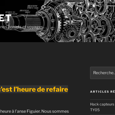
ET
e nos projets et voyages…
Recherche
pour
:
c’est l’heure de refaire
ARTICLES R
Hack capteurs 
TY05
 heure à l’anse Figuier. Nous sommes