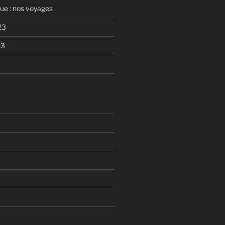
que : nos voyages
23
23