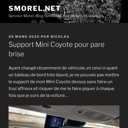
Aller
SMOREL.NET
au
Serveur Morel, Blog familial de nos projets et voyages…
contenu
principal
PUBLIÉ
29 MARS 2020
PAR
NICOLAS
LE
Support Mini Coyote pour pare
brise
Ayant changé récemment de véhicule, et celui ci ayant
un tableau de bord très épuré, je ne pouvais pas mettre
le support de mon Mini Coyote dessus sans faire un
truc affreux et risquer de me le faire piquer à chaque
fois que je sors de la voiture…