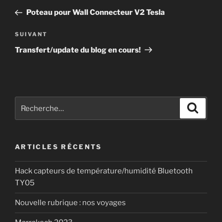
de
précédent
Poteau pour Wall Connecteur V2 Tesla
l’article
Article
SUIVANT
suivant
Transfert/update du blog en cours!
Recherche
Recher
pour
:
ARTICLES RÉCENTS
Hack capteurs de température/humidité Bluetooth
TY05
Nouvelle rubrique : nos voyages