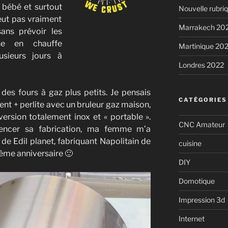
u bébé et surtout
Nouvelle rubri
peut pas vraiment
Marrakech 20
ans prévoir les
se en chauffe
Martinique 20
usieurs jours à
Londres 2022
des fours à gaz plus petits. Je pensais
CATÉGORIES
ent + perlite avec un bruleur gaz maison,
 version totalement inox et « portable ».
CNC Amateur
cer sa fabrication, ma femme m’a
de Edil planet, fabriquant Napolitain de
cuisine
ème anniversaire 🙂
DIY
Domotique
Impression 3d
Internet