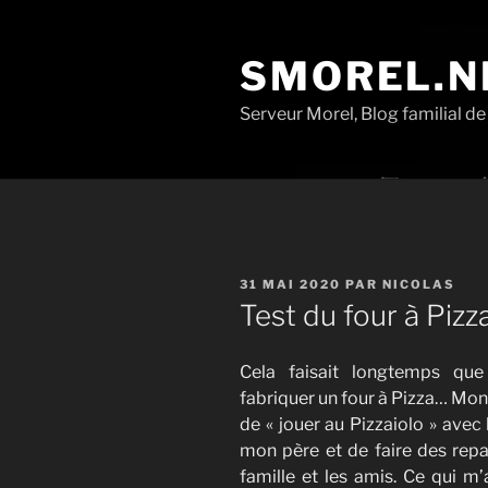
Aller
au
SMOREL.N
contenu
principal
Serveur Morel, Blog familial d
PUBLIÉ
31 MAI 2020
PAR
NICOLAS
LE
Test du four à Piz
Cela faisait longtemps que
fabriquer un four à Pizza… Mon 
de « jouer au Pizzaiolo » avec 
mon père et de faire des repa
famille et les amis. Ce qui m’