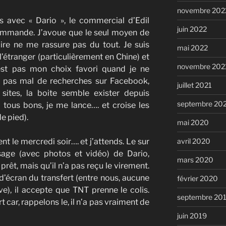
novembre 202
avec « Dario », le commercial d’Edil
juin 2022
commande. J’avoue que le seul moyen de
re ne me rassure pas du tout. Je suis
mai 2022
’étranger (particulièrement en Chine) et
novembre 202
est pas mon choix favori quand je ne
s pas mal de recherches sur Facebook,
juillet 2021
sites, la boite semble exister depuis
septembre 20
 tous bons, je me lance…. et croise les
e pied).
mai 2020
nt le mercredi soir…. et j’attends. Le sur
avril 2020
sage (avec photos et vidéo) de Dario,
mars 2020
rêt, mais qu’il n’a pas reçu le virement.
 d’écran du transfert (entre nous, aucune
février 2020
uve), il accepte que TNT prenne le colis.
septembre 20
 car, rappelons le, il n’a pas vraiment de
juin 2019