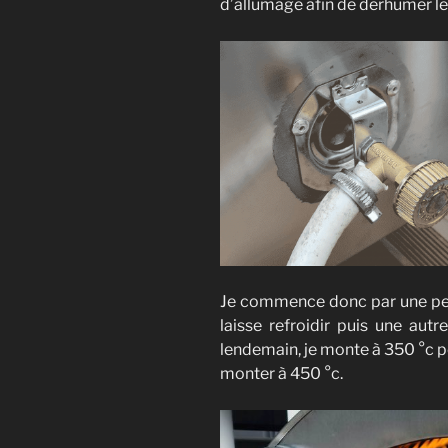
d’allumage afin de derhumer le 
Je commence donc par une peti
laisse refroidir puis une au
lendemain, je monte à 350 °c pou
monter à 450 °c.