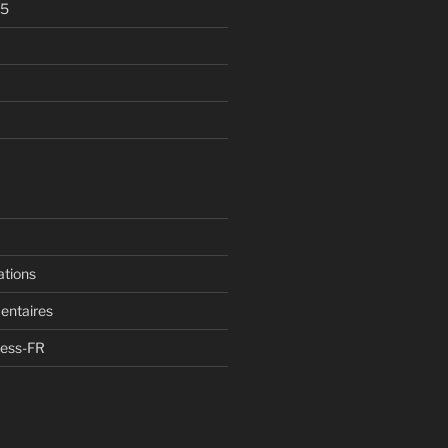
05
ations
entaires
ress-FR