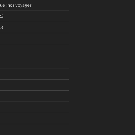
que : nos voyages
23
23