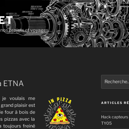
ET
e nos projets et voyages…
Recherche
za ETNA
pour
:
 je voulais me
ARTICLES R
grand plaisir est
le four à bois de
Hack capteurs 
s pizzas avec la
TY05
a toujours freiné